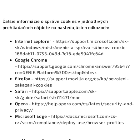
Ďalšie informácie o správe cookies v jednotlivých
prehliadačoch nájdete na nasledujúcich odkazoch:
Internet Explorer -
https://support.microsoft.com/sk-
sk/windows/odstránenie-a-správa-súborov-cookie-
168dab11-0753-043d-7c16-ede5947fc64d
Google Chrome
-
https://support.google.com/chrome/answer/95647?
co=GENIE.Platform%3DDesktop&hl=sk
Firefox -
https://support.mozilla.org/cs/kb/povoleni-
zakazani-cookies
Safari -
https://support.apple.com/sk-
sk/guide/safari/sfri11471/mac
Opera -
https://help.opera.com/cs/latest/security-and-
privacy/
Microsoft Edge -
https://docs.microsoft.com/cs-
cz/sccm/compliance/deploy-use/browser-profiles