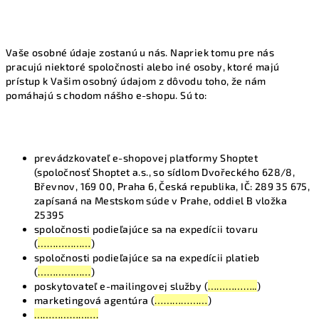
Vaše osobné údaje zostanú u nás. Napriek tomu pre nás
pracujú niektoré spoločnosti alebo iné osoby, ktoré majú
prístup k Vašim osobný údajom z dôvodu toho, že nám
pomáhajú s chodom nášho e-shopu. Sú to:
prevádzkovateľ e-shopovej platformy Shoptet
(spoločnosť Shoptet a.s., so sídlom Dvořeckého 628/8,
Břevnov, 169 00, Praha 6, Česká republika, IČ: 289 35 675,
zapísaná na Mestskom súde v Prahe, oddiel B vložka
25395
spoločnosti podieľajúce sa na expedícii tovaru
(
………………
)
spoločnosti podieľajúce sa na expedícii platieb
(
………………
)
poskytovateľ e-mailingovej služby (
……………..
)
marketingová agentúra (
………………
)
………………….