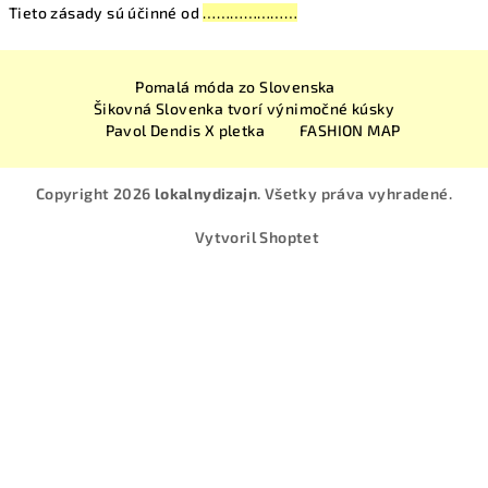
Tieto zásady sú účinné od
…………………
Z
Pomalá móda zo Slovenska
á
Šikovná Slovenka tvorí výnimočné kúsky
p
Pavol Dendis X pletka
FASHION MAP
ä
t
Copyright 2026
lokalnydizajn
. Všetky práva vyhradené.
i
Vytvoril Shoptet
e